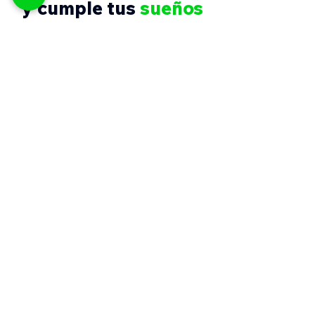
y cumple tus
sueños
¿Te llamamos? Sí tienes dudas déjanos
tus datos, te llamamos cuanto antes.
Nombre
Apellido
Celular
Email
Enviar