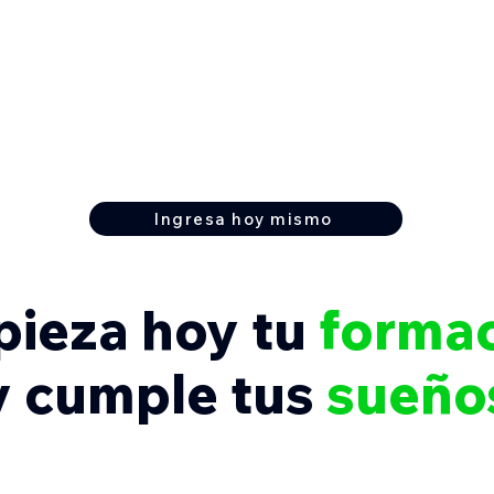
Ingresa hoy mismo
ieza hoy tu
forma
y cumple tus
sueño