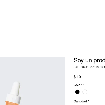
Soy un pro
SKU: 36411537613519
Precio
$ 10
Color
*
Cantidad
*