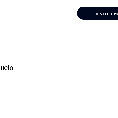
Iniciar se
ducto
1