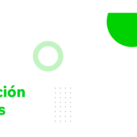
ción
s